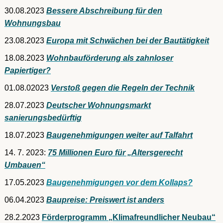
30.08.2023
Bessere Abschreibung für den
Wohnungsbau
23.08.2023
Europa mit Schwächen bei der Bautätigkeit
18.08.2023
Wohnbauförderung als zahnloser
Papiertiger?
01.08.02023
Verstoß gegen die Regeln der Technik
28.07.2023
Deutscher Wohnungsmarkt
sanierungsbedürftig
18.07.2023
Baugenehmigungen weiter auf Talfahrt
14. 7. 2023:
75 Millionen Euro für „Altersgerecht
Umbauen“
17.05.2023
Baugenehmigungen vor dem Kollaps?
06.04.2023
Baupreise: Preiswert ist anders
28.2.2023
Förderprogramm „Klimafreundlicher Neubau“