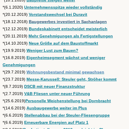
*(10.1.2020)
Baupreise steigen weiter
*(6.1.2020)
Unternehmensspitze wieder vollständig
*(20.12.2019)
Vorstandswechsel bei Duravit
*(18.12.2018)
Baugewerbes investiert in Sachanlagen
*(12.12.2019)
Bundeskabinett entscheidet meisterlich
*(20.11.2019)
Mehr Genehmigungen als Fertigstellungen
*(14.10.2019)
Neue Größe auf dem Baustoffmarkt
*(19.9.2019)
Weniger Lust zum Bauen?
*(16.8.2019)
Eigenheimsegment wächst und weniger
Genehmigungen
*(29.7.2019)
Wohnungsbestand minimal gewachsen
*(23.7.2019)
Messe-Karussell: Steuler geht, Ströher kommt
*(8.7.2019)
DSCB mit neuer Finanzstruktur
*(2.7.2019)
V&B Fliesen unter neuer Führung
*(25.6.2019)
Personelle Weichenstellung bei Dornbracht
*(14.6.2019)
Ausbaugewerbe weiter im Plus
*(6.6.2019)
Stellenabbau bei der Steuler-Fliesengruppe
*(6.6.2019)
Erneuerbare Energien auf Platz 1