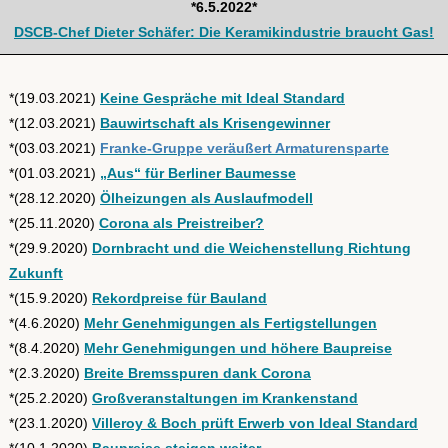
*6.5.2022*
DSCB-Chef Dieter Schäfer: Die Keramikindustrie braucht Gas!
*(19.03.2021)
Keine Gespräche mit Ideal Standard
*(12.03.2021)
Bauwirtschaft als Krisengewinner
*(03.03.2021)
Franke-Gruppe veräußert Armaturensparte
*(01.03.2021)
„Aus“ für Berliner Baumesse
*(28.12.2020)
Ölheizungen als Auslaufmodell
*(25.11.2020)
Corona als Preistreiber?
*(29.9.2020)
Dornbracht und die Weichenstellung Richtung
Zukunft
*(15.9.2020)
Rekordpreise für Bauland
*(4.6.2020)
Mehr Genehmigungen als Fertigstellungen
*(8.4.2020)
Mehr Genehmigungen und höhere Baupreise
*(2.3.2020)
Breite Bremsspuren dank Corona
*(25.2.2020)
Großveranstaltungen im Krankenstand
*(23.1.2020)
Villeroy & Boch prüft Erwerb von Ideal Standard