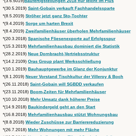
*(3.6.5019)
Baufertigstellungen 2018 nur leicht im Plus
*(30.5.2019)
Saint-Gobain verkauft Fachhandelssparte
*(8.5.2019)
Ströher jetzt ganz Sto-Tochter
*(9.4.2019)
Sorge um harten Brexit
*(8.4.2019)
Zweifamilienhäuser überholen Mehrfamilienhäuser
*(20.3.2018)
Spanische Fliesenexporte auf Erfolgsspur
*(15.3.2019)
Mehrfamilienhausbau dominiert die Statistik
*(28.2.2019)
Neue Dornbracht-Vertriebsstruktur
*(14.2.2109)
Oras Group plant Werksschließung
*(10.1.2019)
Bauhauptgewerbe im Glanz der Konjunktur
*(8.1.2019)
Neuer Vorstand Tischkultur der Villeroy & Boch
*(26.11.2018)
Saint-Gobain will SGBDD verkaufen
*(23.11.2018)
Boom-Zeiten für Mehrfamilienhäuser
*(10.10.2018)
Mehr Umsatz dank höherer Preise
*(14.9.2018)
Baukindergeld geht an den Start
*(16.8.2018)
Mehrfamilienhausbau stützt Wohnungsbau
*(8.8.2018)
Wieder Zuschüsse zur Barrierereduzierung
*(26.7.2018)
Mehr Wohnungen mit mehr Fläche