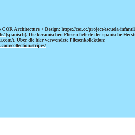
o COR Architecture + Design:
https://cor.cc/project/escuela-infanti
te/
(spanisch). Die keramischen Fliesen lieferte der spanische He
u.com/
). Über die hier verwendete Fliesenkollektion:
om/collection/stripes/