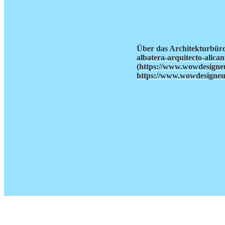
Über das Architekturbür
albatera-arquitecto-alican
(
https://www.wowdesigne
https://www.wowdesigneu.c