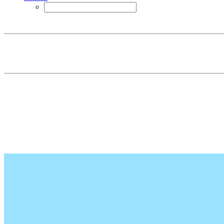
....
....