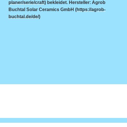
planer/serie/craft
) bekleidet. Hersteller: Agrob
Buchtal Solar Ceramics GmbH (
https://agrob-
buchtal.de/de/
)
....
....