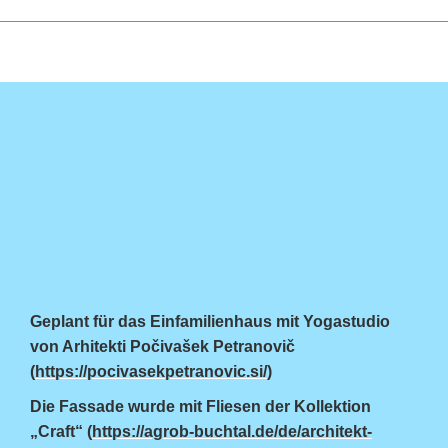
Geplant für das Einfamilienhaus mit Yogastudio
von Arhitekti Počivašek Petranovič
(
https://pocivasekpetranovic.si/
)
Die Fassade wurde mit Fliesen der Kollektion
„Craft“ (
https://agrob-buchtal.de/de/architekt-