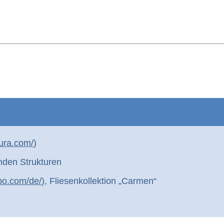
tura.com/
)
nden Strukturen
po.com/de/
), Fliesenkollektion „Carmen“