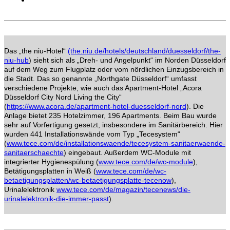
Das „the niu-Hotel“
(the.niu.de/hotels/deutschland/duesseldorf/the-
niu-hub
) sieht sich als „Dreh- und Angelpunkt“ im Norden Düsseldorf
auf dem Weg zum Flugplatz oder vom nördlichen Einzugsbereich in
die Stadt. Das so genannte „Northgate Düsseldorf“ umfasst
verschiedene Projekte, wie auch das Apartment-Hotel „Acora
Düsseldorf City Nord Living the City“
(
https://www.acora.de/apartment-hotel-duesseldorf-nord
). Die
Anlage bietet 235 Hotelzimmer, 196 Apartments. Beim Bau wurde
sehr auf Vorfertigung gesetzt, insbesondere im Sanitärbereich. Hier
wurden 441 Installationswände vom Typ „Tecesystem“
(
www.tece.com/de/installationswaende/tecesystem-sanitaerwaende-
sanitaerschaechte
) eingebaut. Außerdem WC-Module mit
integrierter Hygienespülung (
www.tece.com/de/wc-module
),
Betätigungsplatten in Weiß (
www.tece.com/de/wc-
betaetigungsplatten/wc-betaetigungsplatte-tecenow
),
Urinalelektronik
www.tece.com/de/magazin/tecenews/die-
urinalelektronik-die-immer-passt
).