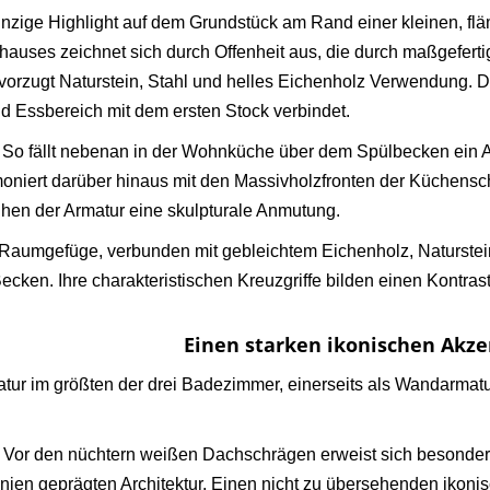
nzige Highlight auf dem Grundstück am Rand einer kleinen, flä
hauses zeichnet sich durch Offenheit aus, die durch maßgeferti
vorzugt Naturstein, Stahl und helles Eichenholz Verwendung.
d Essbereich mit dem ersten Stock verbindet.
So fällt nebenan in der Wohnküche über dem Spülbecken ein Ar
oniert darüber hinaus mit den Massivholzfronten der Küchensch
eihen der Armatur eine skulpturale Anmutung.
e Raumgefüge, verbunden mit gebleichtem Eichenholz, Naturste
ken. Ihre charakteristischen Kreuzgriffe bilden einen Kontrast 
Einen starken ikonischen Akz
tur im größten der drei Badezimmer, einerseits als Wandarmatu
i Vor den nüchtern weißen Dachschrägen erweist sich besonders 
Linien geprägten Architektur. Einen nicht zu übersehenden ikoni