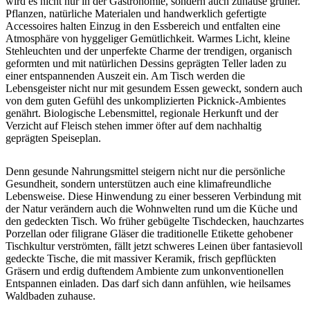
wird es nicht nur in der Gastronomie, sondern auch zuhause grüner.
Pflanzen, natürliche Materialen und handwerklich gefertigte
Accessoires halten Einzug in den Essbereich und entfalten eine
Atmosphäre von hyggeliger Gemütlichkeit. Warmes Licht, kleine
Stehleuchten und der unperfekte Charme der trendigen, organisch
geformten und mit natürlichen Dessins geprägten Teller laden zu
einer entspannenden Auszeit ein. Am Tisch werden die
Lebensgeister nicht nur mit gesundem Essen geweckt, sondern auch
von dem guten Gefühl des unkomplizierten Picknick-Ambientes
genährt. Biologische Lebensmittel, regionale Herkunft und der
Verzicht auf Fleisch stehen immer öfter auf dem nachhaltig
geprägten Speiseplan.
Denn gesunde Nahrungsmittel steigern nicht nur die persönliche
Gesundheit, sondern unterstützen auch eine klimafreundliche
Lebensweise. Diese Hinwendung zu einer besseren Verbindung mit
der Natur verändern auch die Wohnwelten rund um die Küche und
den gedeckten Tisch. Wo früher gebügelte Tischdecken, hauchzartes
Porzellan oder filigrane Gläser die traditionelle Etikette gehobener
Tischkultur verströmten, fällt jetzt schweres Leinen über fantasievoll
gedeckte Tische, die mit massiver Keramik, frisch gepflückten
Gräsern und erdig duftendem Ambiente zum unkonventionellen
Entspannen einladen. Das darf sich dann anfühlen, wie heilsames
Waldbaden zuhause.