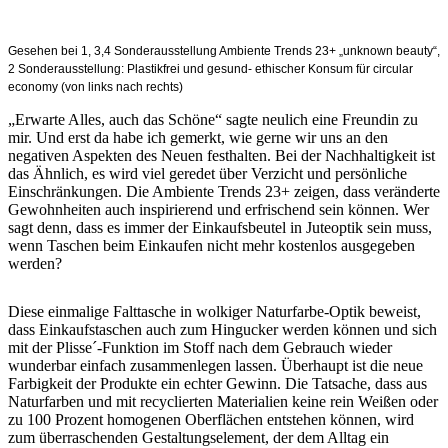
Gesehen bei 1, 3,4 Sonderausstellung Ambiente Trends 23+ „unknown beauty“,
2 Sonderausstellung: Plastikfrei und gesund- ethischer Konsum für circular
economy (von links nach rechts)
„Erwarte Alles, auch das Schöne“ sagte neulich eine Freundin zu
mir. Und erst da habe ich gemerkt, wie gerne wir uns an den
negativen Aspekten des Neuen festhalten. Bei der Nachhaltigkeit ist
das Ähnlich, es wird viel geredet über Verzicht und persönliche
Einschränkungen. Die Ambiente Trends 23+ zeigen, dass veränderte
Gewohnheiten auch inspirierend und erfrischend sein können. Wer
sagt denn, dass es immer der Einkaufsbeutel in Juteoptik sein muss,
wenn Taschen beim Einkaufen nicht mehr kostenlos ausgegeben
werden?
Diese einmalige Falttasche in wolkiger Naturfarbe-Optik beweist,
dass Einkaufstaschen auch zum Hingucker werden können und sich
mit der Plisse´-Funktion im Stoff nach dem Gebrauch wieder
wunderbar einfach zusammenlegen lassen. Überhaupt ist die neue
Farbigkeit der Produkte ein echter Gewinn. Die Tatsache, dass aus
Naturfarben und mit recyclierten Materialien keine rein Weißen oder
zu 100 Prozent homogenen Oberflächen entstehen können, wird
zum überraschenden Gestaltungselement, der dem Alltag ein