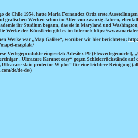
o de Chile 1954, hatte Maria Fernandez Ortiz erste Ausstellungen
nd grafischen Werken schon im Alter von zwanzig Jahren, ebenfall
kademie ihr Studium begann, das sie in Maryland und Washington, 
die Werke der Künstlerin gibt es im Internet:
https://www.mariafe
chen Werke war „Map Galilee“, worüber wir hier berichteten:
http:
/mapei-magdala/
se Verlegeprodukte eingesetzt: Adesilex P9 (Flexverlegemörtel), „
ereiniger „Ultracare Keranet easy“ gegen Schleierrückstände auf 
„Ultracare stain protector W plus“ für eine leichtere Reinigung (
.com/de/de-de/
)