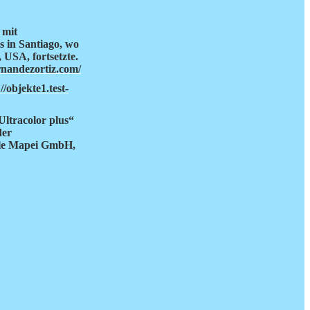
 mit
s in Santiago, wo
USA, fortsetzte.
rnandezortiz.com/
//objekte1.test-
Ultracolor plus“
der
alle Mapei GmbH,